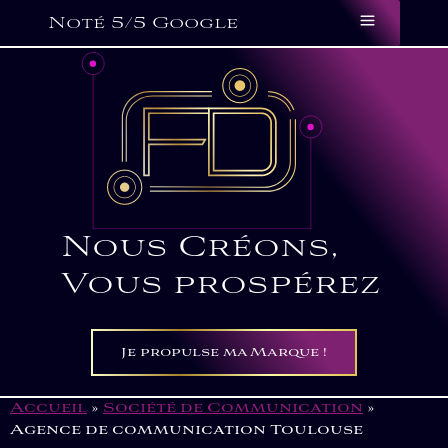
Aller
Panneau de gestion des cookies
Main
Noté 5/5 Google
au
Menu
contenu
Nous Créons,
Vous prospérez
Je propulse ma Marque !
Accueil
»
Société de Communication
»
Agence de communication Toulouse