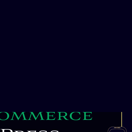
plate sur
chaque
os projets
ce digitale
depuis de longues
pement web
sur