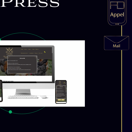
onctionnalités
jets digitaux. Ce
nous réalisons des
n test de débogage
écessitant un savoir-
rdPress
avec
t des tests