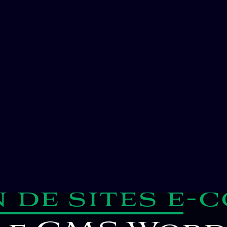
dPress, Tem
re
adapté à 
e – Confiez v
à notre agen
prestataire WordPress
nfiance, et
dévelop
ompagnons également dans le