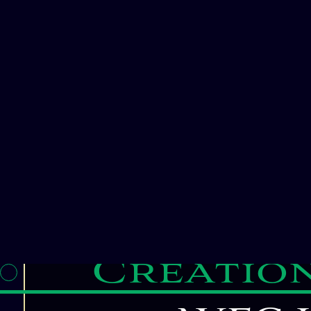
Site Wor
mesu
entrepris
WordPress 
En tant qu’agence de co
années, nous vous acc