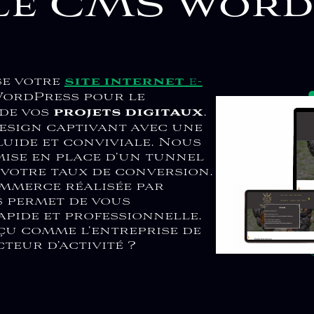
rchiez un Thème sur mesure, ou des f
pment.fr vous assiste dans tous vos pro
ontenu n’a plus de secret pour nous, 
gures et livrés clés en main et avec u
ites web est une discipline complexe n
et en sécurité système.
 votre site Wo
 spécialisée e