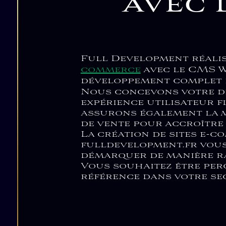
mesure. Que vous reche
spécifiques, fulldevelo
système de gestion de c
projets de toutes enver
inclus. La création de s
faire en développement 
Sécurité de
une agence