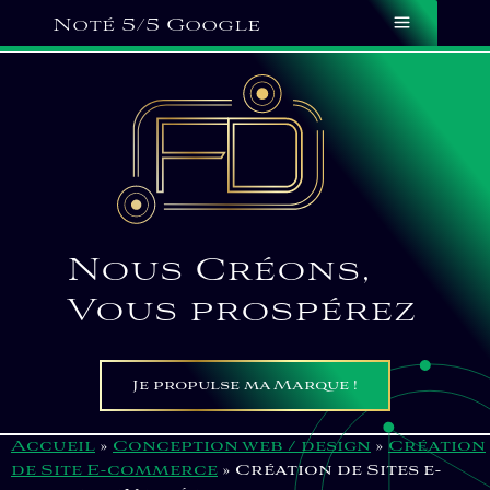
Aller
Panneau de gestion des cookies
Main
Noté 5/5 Google
au
Menu
contenu
Nous Créons,
Vous prospérez
Je propulse ma Marque !
Accueil
»
Conception web / design
»
Création
de Site E-commerce
»
Création de Sites e-