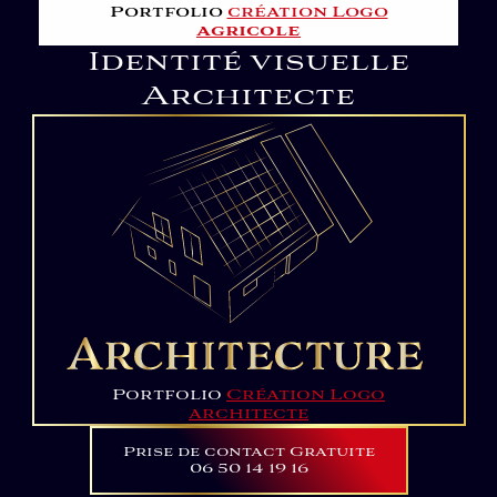
Portfolio
création Logo
agricole
Identité visuelle
Architecte
Portfolio
Création Logo
architecte
Prise de contact Gratuite
06 50 14 19 16