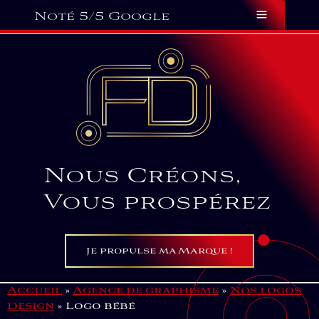
Aller
Panneau de gestion des cookies
Main
Noté 5/5 Google
au
Menu
contenu
Nous Créons,
Vous prospérez
Je propulse ma Marque !
Accueil
»
Agence de graphisme
»
Nos logos
Design
»
Logo bébé